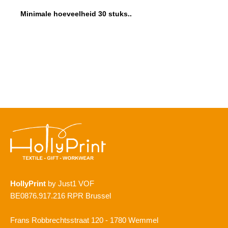
Minimale hoeveelheid 30 stuks..
HollyPrint
by Just1 VOF
BE0876.917.216 RPR Brussel
Frans Robbrechtsstraat 120 - 1780 Wemmel