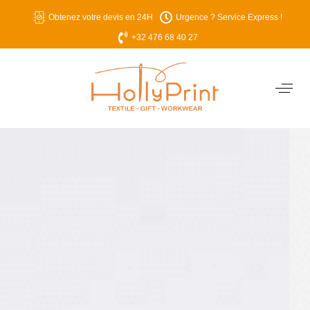
Obtenez votre devis en 24H
Urgence ? Service Express !
+32 476 68 40 27